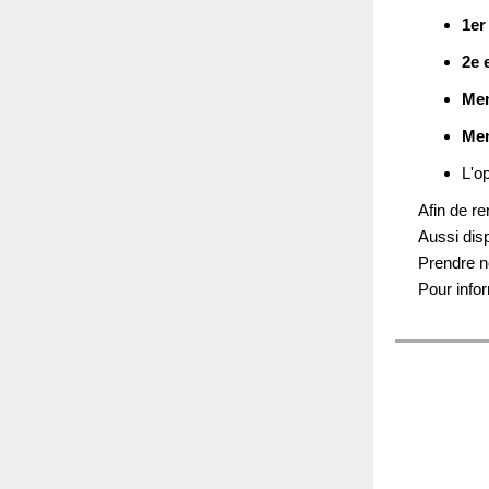
1er
2e 
Mem
Mem
L'o
Afin de r
Aussi disp
Prendre no
Pour info