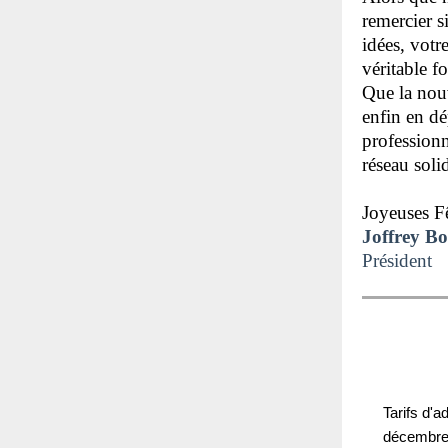
remercier s
idées, votr
véritable
Que la nou
enfin en d
professionn
réseau soli
Joyeuses Fê
Joffrey B
Président
Tarifs d'
décembre d