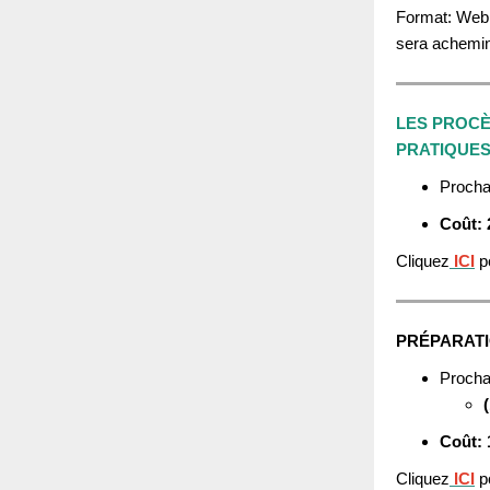
Format: Webin
sera achemin
LES PROCÈ
PRATIQUES
Procha
Coût: 
Cliquez
ICI
po
PRÉPARATI
Procha
Coût: 
Cliquez
ICI
po