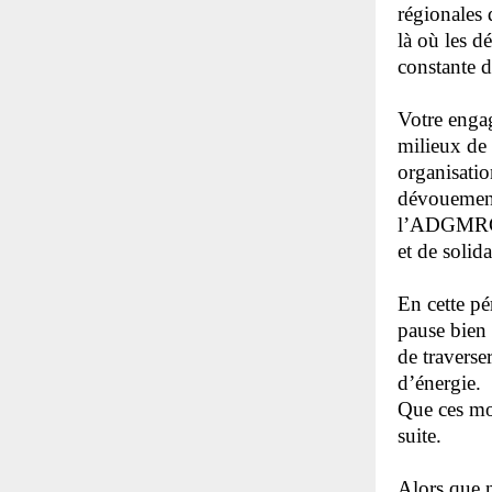
régionales
là où les d
constante d
Votre engag
milieux de 
organisatio
dévouement,
l’ADGMRCQ 
et de solid
En cette pé
pause bien 
de traverse
d’énergie.
Que ces mom
suite.
Alors que n