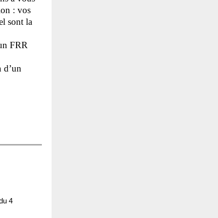
ion : vos
l sont la
, un FRR
n d’un
du 4