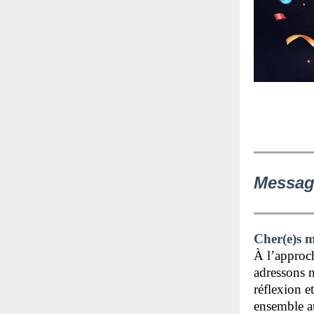
Messag
Cher(e)s
À l’approch
adressons 
réflexion e
ensemble au