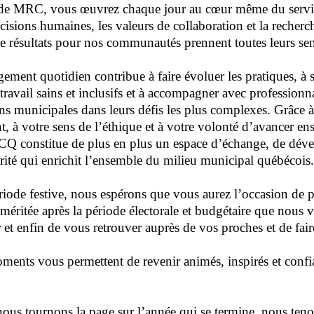
 de MRC, vous œuvrez chaque jour au cœur même du servi
écisions humaines, les valeurs de collaboration et la recherc
e résultats pour nos communautés prennent toutes leurs sen
ement quotidien contribue à faire évoluer les pratiques, à 
travail sains et inclusifs et à accompagner avec professionn
ns municipales dans leurs défis les plus complexes. Grâce à
 à votre sens de l’éthique et à votre volonté d’avancer e
constitue de plus en plus un espace d’échange, de dév
arité qui enrichit l’ensemble du milieu municipal québécois.
riode festive, nous espérons que vous aurez l’occasion de 
méritée après la période électorale et budgétaire que nous 
r et enfin de vous retrouver auprès de vos proches et de fair
ents vous permettent de revenir animés, inspirés et confi
ous tournons la page sur l’année qui se termine, nous ten