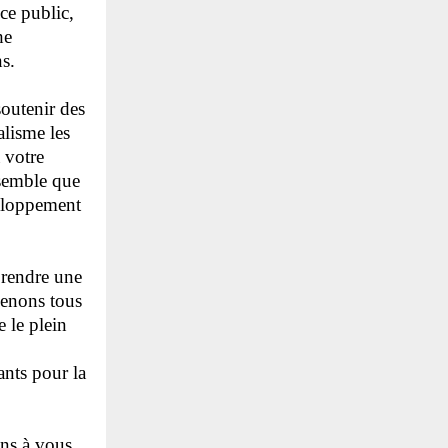
ce public,
he
s.
soutenir des
alisme les
 votre
nsemble que
eloppement
prendre une
venons tous
e le plein
ants pour la
ons à vous