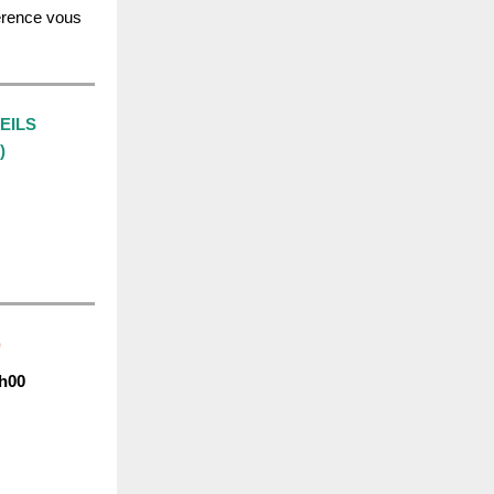
férence vous
EILS
)
)
1h00