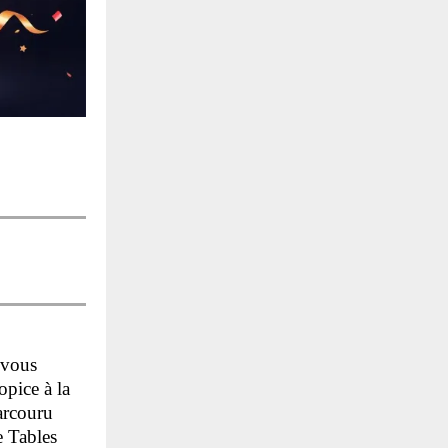
 vous
pice à la
arcouru
e Tables