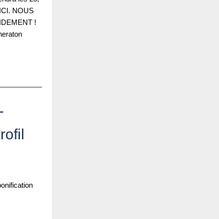
t ICI. NOUS
DEMENT !
heraton
-
ofil
nification