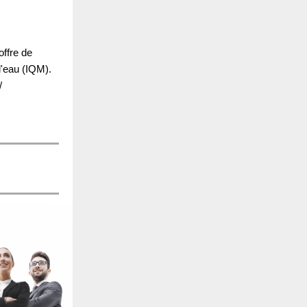
ffre de
d'eau (IQM).
/