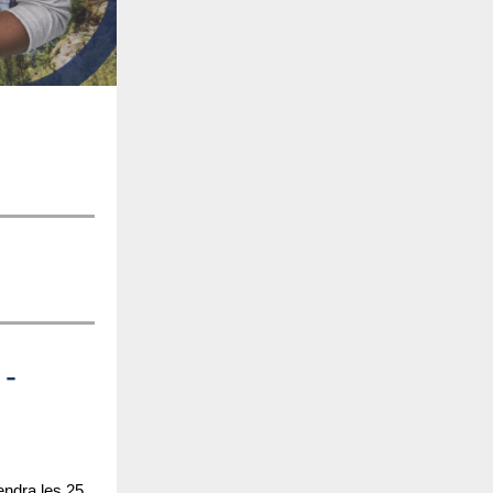
-
ndra les 25,