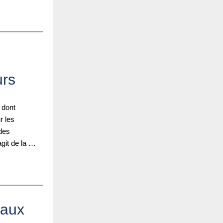
urs
e dont
r les
 des
agit de la …
naux