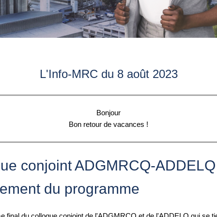
L'Info-MRC du 8 août 2023
Bonjour
Bon retour de vacances !
que conjoint ADGMRCQ-ADDELQ 
lement du programme
 final du colloque conjoint de l'ADGMRCQ et de l'ADDELQ qui se tie