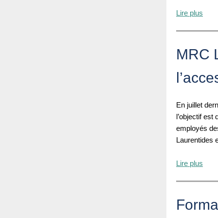
Lire plus
MRC Le
l’acce
En juillet der
l’objectif es
employés des 
Laurentides et
Lire plus
Format