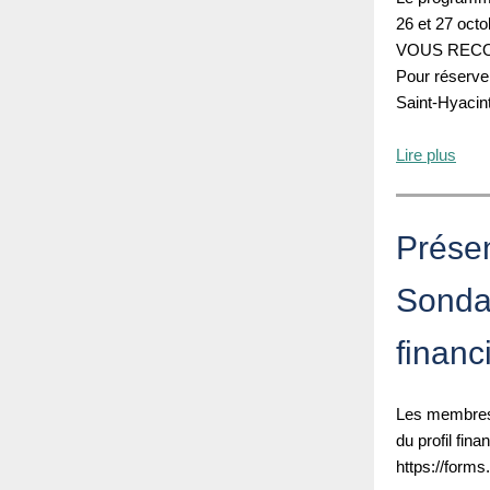
26 et 27 oct
VOUS RECO
Pour réserve
Saint-Hyacin
Lire plus
Présen
Sondag
financ
Les membres 
du profil fina
https://form