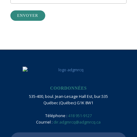
ENVOYER
COORDONNÉES
535-400, boul. Jean-Lesage Hall Est, bur.535
Québec (Québec) G1K 8W1
Téléphone :
418 951-9127
Courriel :
dir.adgmrcq@adgmrcq.ca