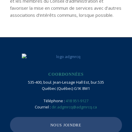
et les membres du Conseil d’administration et
favoriser la mise en commun de services avec d’autres
associations d’intérêts communs, lorsque possible.
COORDONNÉES
535-400, boul. Jean-Lesage Hall Est, bur.535
Québec (Québec) G1K 8W1
Téléphone :
418 951-9127
Courriel :
dir.adgmrcq@adgmrcq.ca
NOUS JOINDRE