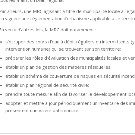
tous les 4 ans, un bilan régional.
Par ailleurs, une MRC agissant à titre de municipalité locale à l’ég
en vigueur une réglementation d’urbanisme applicable à ce territo
En vertu d’autres lois, la MRC doit notamment :
s’occuper des cours d’eau à débit réguliers ou intermittents (
intervention humaine) qui se trouvent sur son territoire;
préparer les rôles d’évaluation des municipalités locales et 
établir un plan de gestion des matières résiduelles;
établir un schéma de couverture de risques en sécurité incendi
établir un plan régional de sécurité civile;
prendre toute mesure afin de favoriser le développement local 
adopter et mettre à jour périodiquement un inventaire des imme
présentent une valeur patrimoniale.