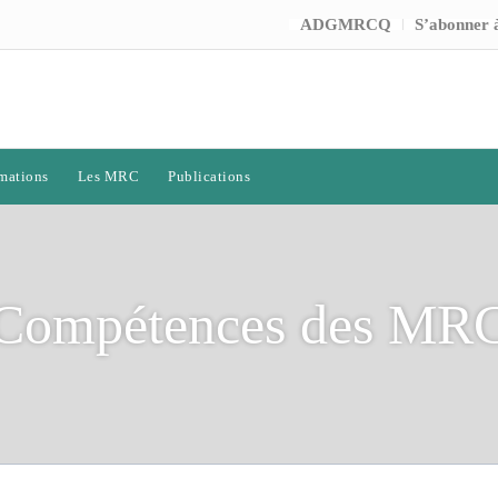
ADGMRCQ
S’abonner à
mations
Les MRC
Publications
Compétences des MR