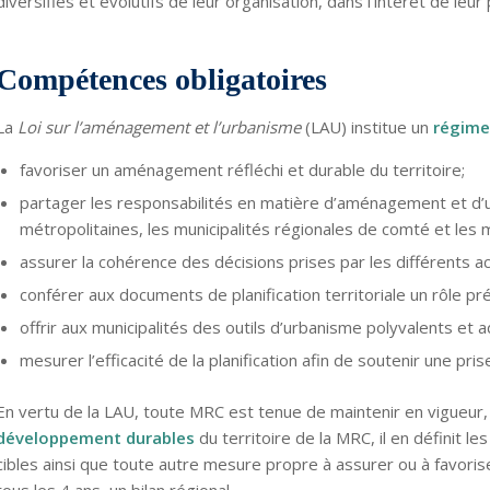
diversifiés et évolutifs de leur organisation, dans l’intérêt de leur
Compétences obligatoires
La
Loi sur l’aménagement et l’urbanisme
(LAU) institue un
régime
favoriser un aménagement réfléchi et durable du territoire;
partager les responsabilités en matière d’aménagement et d
métropolitaines, les municipalités régionales de comté et les mu
assurer la cohérence des décisions prises par les différents ac
conférer aux documents de planification territoriale un rôle p
offrir aux municipalités des outils d’urbanisme polyvalents et 
mesurer l’efficacité de la planification afin de soutenir une pri
En vertu de la LAU, toute MRC
est tenue de maintenir en vigueur,
développement
durables
du territoire de la MRC, il en définit l
cibles ainsi que toute autre mesure propre à assurer ou à favori