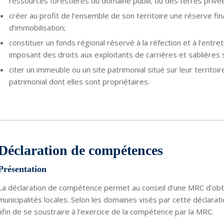
ressources forestières du domaine public ou des terres privé
créer au profit de l’ensemble de son territoire une réserve f
d’immobilisation;
constituer un fonds régional réservé à la réfection et à l’ent
imposant des droits aux exploitants de carrières et sablières su
citer un immeuble ou un site patrimonial situé sur leur territo
patrimonial dont elles sont propriétaires.
Déclaration de compétences
Présentation
La déclaration de compétence permet au conseil d’une MRC d’obten
municipalités locales. Selon les domaines visés par cette déclarati
afin de se soustraire à l’exercice de la compétence par la MRC.