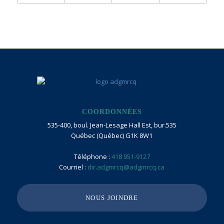
COORDONNÉES
535-400, boul. Jean-Lesage Hall Est, bur.535
Québec (Québec) G1K 8W1
Téléphone :
418 951-9127
Courriel :
dir.adgmrcq@adgmrcq.ca
NOUS JOINDRE