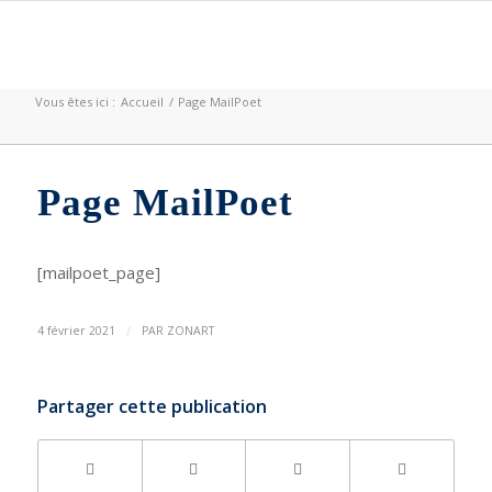
Vous êtes ici :
Accueil
/
Page MailPoet
Page MailPoet
[mailpoet_page]
/
4 février 2021
PAR
ZONART
Partager cette publication