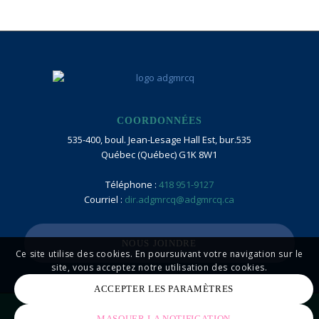
COORDONNÉES
535-400, boul. Jean-Lesage Hall Est, bur.535
Québec (Québec) G1K 8W1
Téléphone :
418 951-9127
Courriel :
dir.adgmrcq@adgmrcq.ca
NOUS JOINDRE
Ce site utilise des cookies. En poursuivant votre navigation sur le
site, vous acceptez notre utilisation des cookies.
ACCEPTER LES PARAMÈTRES
© Copyright - adgmrcq - Réalisations
Zonart Communication -
MASQUER LA NOTIFICATION