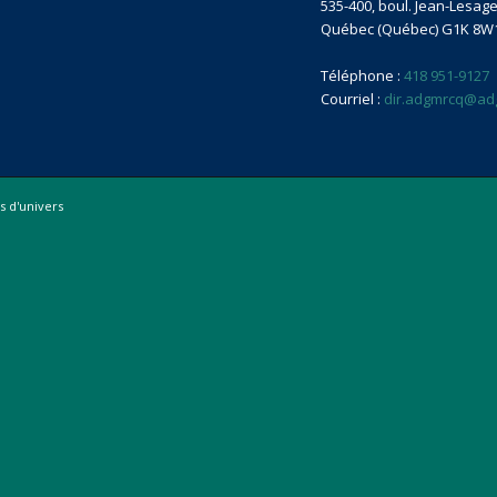
535-400, boul. Jean-Lesage 
Québec (Québec) G1K 8W
Téléphone :
418 951-9127
Courriel :
dir.adgmrcq@ad
 d'univers