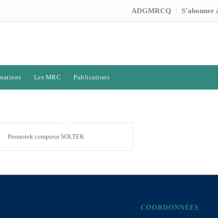
ADGMRCQ
S’abonner à
mations
Les MRC
Publications
Promotek compteur SOLTEK
COORDONNÉES