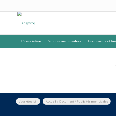
L’association
Services aux membres
Évènements et for
Vous êtes ici :
Accueil
/
Document
/
Publicités municipales