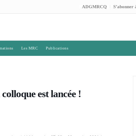
ADGMRCQ
S’abonner à
mations
Les MRC
Publications
colloque est lancée !