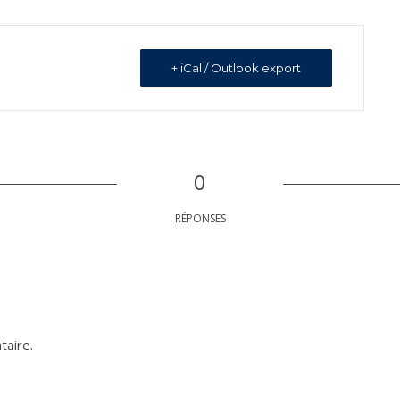
+ iCal / Outlook export
0
RÉPONSES
taire.