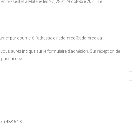
en présentiel à Matane les 27, 28 et 29 octobre 2021. Le
etourner par courriel à l’adresse dir.adgmrcq@adgmrcq.ca
vous aurez indiqué sur le formulaire d’adhésion. Sur réception de
u par chèque.
es) 488.64 $