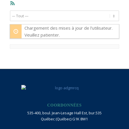
Flux
RSS
Afficher
par
Chargement des mises à jour de l’utilisateur.
activité:
Veuillez patienter.
COORDONNÉES
535-400, boul. Jean-Lesage Hall Est, bur.535
Québec (Québec) G1K 8W1