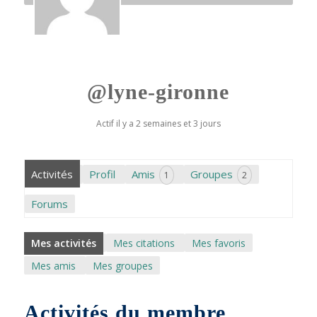
@lyne-gironne
Actif il y a 2 semaines et 3 jours
Activités
Profil
Amis
Groupes
1
2
Forums
Mes activités
Mes citations
Mes favoris
Mes amis
Mes groupes
Activités du membre