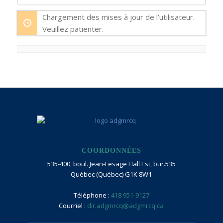
Afficher
par
Chargement des mises à jour de l’utilisateur.
activité:
Veuillez patienter.
COORDONNÉES
535-400, boul. Jean-Lesage Hall Est, bur.535
Québec (Québec) G1K 8W1
Téléphone :
418 951-9127
Courriel :
dir.adgmrcq@adgmrcq.ca