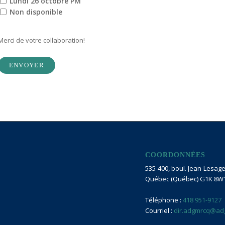
Lundi 26 octobre PM
Non disponible
Merci de votre collaboration!
ENVOYER
COORDONNÉES
535-400, boul. Jean-Lesage 
Québec (Québec) G1K 8W
Téléphone :
418 951-9127
Courriel :
dir.adgmrcq@ad