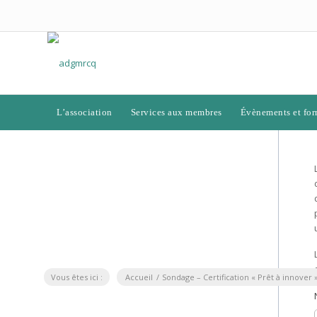
L’association
Services aux membres
Évènements et for
Vous êtes ici :
Accueil
/
Sondage – Certification « Prêt à innover 