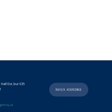
Hall Est, bur.535
1
NOUS JOINDRE
gmrcq.ca