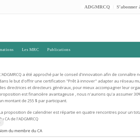
ADGMRCQ
S’abonner à
mations
Les MRC
Publications
L'ADGMRCQ a été approché par le conseil d'innovation afin de connaître notr
dans le but d'offrir une certification "Prêt à innover" adapter au réseau mu
des directrices et directeurs généraux, pour mieux accompagner leur orga
proposition est financière avantageuse , nous n'aurions qu'a assumer 30%
un montant de 255 $ par participant.
La proposition de calendrier est répartie en quatre rencontres pour un tot
du CA de l'ADGMRCQ
»
Nom du membre du CA