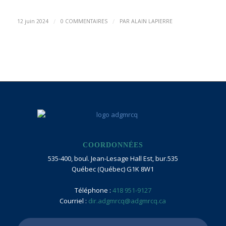
/
/
12 juin 2024
0 COMMENTAIRES
PAR
ALAIN LAPIERRE
COORDONNÉES
535-400, boul. Jean-Lesage Hall Est, bur.535
Québec (Québec) G1K 8W1
Téléphone :
418 951-9127
Courriel :
dir.adgmrcq@adgmrcq.ca