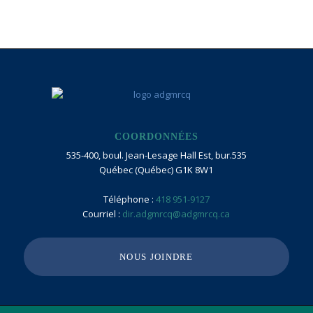
COORDONNÉES
535-400, boul. Jean-Lesage Hall Est, bur.535
Québec (Québec) G1K 8W1
Téléphone :
418 951-9127
Courriel :
dir.adgmrcq@adgmrcq.ca
NOUS JOINDRE