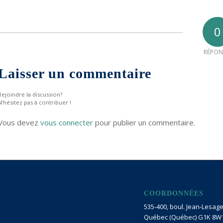
0
RÉPON
Laisser un commentaire
Rejoindre la discussion?
N’hésitez pas à contribuer !
Vous devez
vous connecter
pour publier un commentaire.
COORDONNÉES
535-400, boul. Jean-Lesage 
Québec (Québec) G1K 8W