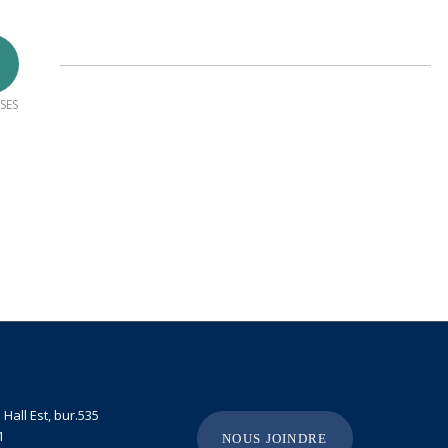
SES
Hall Est, bur.535
1
NOUS JOINDRE