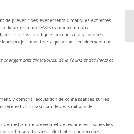
ant de prévenir des événements climatiques extrêmes
Fo
cadre du programme OASIS démontrent notre
du
lever les défis climatiques auxquels nous sommes
n de leurs projets novateurs, qui seront certainement une
les changements climatiques, de la Faune et des Parcs et
ement, y compris l’acquisition de connaissances sur les
financière est d’un maximum de deux millions de
tes permettant de prévenir et de réduire les risques liés
tions intenses dans les collectivités québécoises.