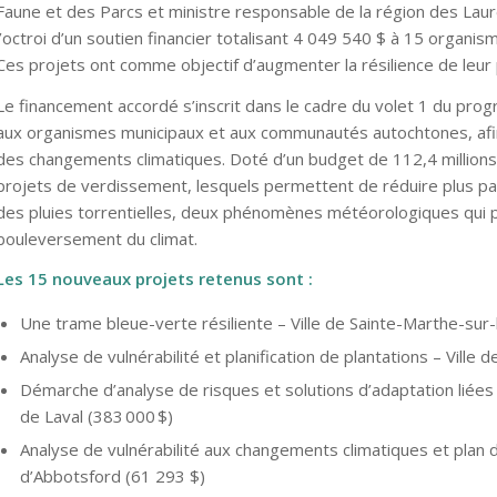
Faune et des Parcs et ministre responsable de la région des Laur
l’octroi d’un soutien financier totalisant 4 049 540 $ à 15 organ
Ces projets ont comme objectif d’augmenter la résilience de leur
Le financement accordé s’inscrit dans le cadre du volet 1 du pr
aux organismes municipaux et aux communautés autochtones, afin 
des changements climatiques. Doté d’un budget de 112,4 millions 
projets de verdissement, lesquels permettent de réduire plus pa
des pluies torrentielles, deux phénomènes météorologiques qui p
bouleversement du climat.
Les 15 nouveaux projets retenus sont :
Une trame bleue-verte résiliente – Ville de Sainte-Marthe-sur-
Analyse de vulnérabilité et planification de plantations – Ville 
Démarche d’analyse de risques et solutions d’adaptation liées a
de Laval (383 000 $)
Analyse de vulnérabilité aux changements climatiques et plan 
d’Abbotsford (61 293 $)