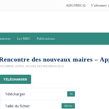
ADGMRCQ
S’abonner à
mations
Les MRC
Publications
Rencontre des nouveaux maires – Ap
DOCUMENT
,
OUTILS - ACCUEIL DES NOUVEAUX ÉLUS
TÉLÉCHARGER
Télécharger
16
Taille du fichier
545 Ko