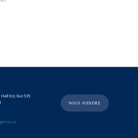
SES
Hall Est, bur.535
1
NOUS JOINDRE
gmrcq.ca