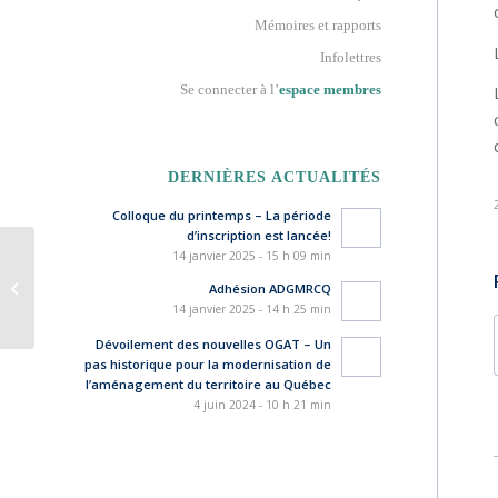
Mémoires et rapports
Infolettres
Se connecter à l’
espace membres
DERNIÈRES ACTUALITÉS
Colloque du printemps – La période
d’inscription est lancée!
14 janvier 2025 - 15 h 09 min
La MRC D’Argenteuil et le centre
Adhésion ADGMRCQ
d’expertise industrielle de Montréal...
14 janvier 2025 - 14 h 25 min
Dévoilement des nouvelles OGAT – Un
pas historique pour la modernisation de
l’aménagement du territoire au Québec
4 juin 2024 - 10 h 21 min