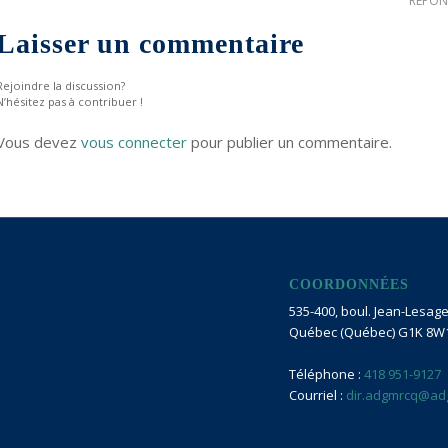
RÉPON
Laisser un commentaire
Rejoindre la discussion?
N’hésitez pas à contribuer !
Vous devez
vous connecter
pour publier un commentaire.
COORDONNÉES
535-400, boul. Jean-Lesage 
Québec (Québec) G1K 8W
Téléphone :
418 951-9127
Courriel :
dir.adgmrcq@ad