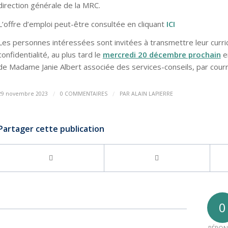
direction générale de la MRC.
L’offre d’emploi peut-être consultée en cliquant
ICI
Les personnes intéressées sont invitées à transmettre leur curri
confidentialité, au plus tard le
mercredi 20 décembre prochain
e
de Madame Janie Albert associée des services-conseils, par courri
/
/
29 novembre 2023
0 COMMENTAIRES
PAR
ALAIN LAPIERRE
Partager cette publication
0