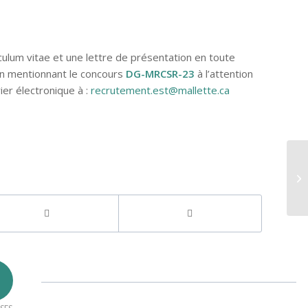
culum vitae et une lettre de présentation en toute
n mentionnant le concours
DG-MRCSR-23
à l’attention
er électronique à :
recrutement.est@mallette.ca
MR
po