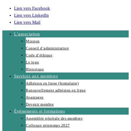
Lien vers Facebook
Lien vers LinkedIn
Lien vers Mail
L’association
Mission
Conseil d’administration
Code d’éthique
Le logo
Historique
Services aux membres
Adhésion en ligne (formulaire)
Renouvellement adhésion en ligne
Avantages
Devenir membre
Évènements et formations
Assemblée générale des membres
Colloque printemps 2027