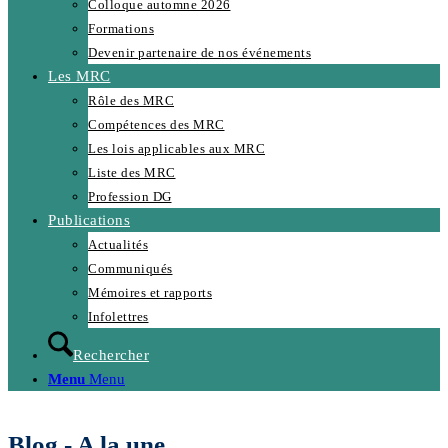
Colloque automne 2026
Formations
Devenir partenaire de nos événements
Les MRC
Rôle des MRC
Compétences des MRC
Les lois applicables aux MRC
Liste des MRC
Profession DG
Publications
Actualités
Communiqués
Mémoires et rapports
Infolettres
Rechercher
Menu
Menu
Blog - A la une