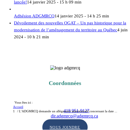
lancée!
14 janvier 2025 - 15 h 09 min
Adhésion ADGMRCQ
14 janvier 2025 - 14 h 25 min
Dévoilement des nouvelles OGAT – Un pas historique pour la
modernisation de l’aménagement du territoire au Québec
4 juin
2024 - 10 h 21 min
Coordonnées
535-400, boul. Jean-Lesage Hall Est, bur.535
Québec (Québec) G1K 8W1
Vous êtes ici :
Accueil
Téléphone :
418 951-9127
1
/
L’ADGMRCQ demande un allègement administratif concernant la date ...
Courriel :
dir.adgmrcq@adgmrcq.ca
NOUS JOINDRE