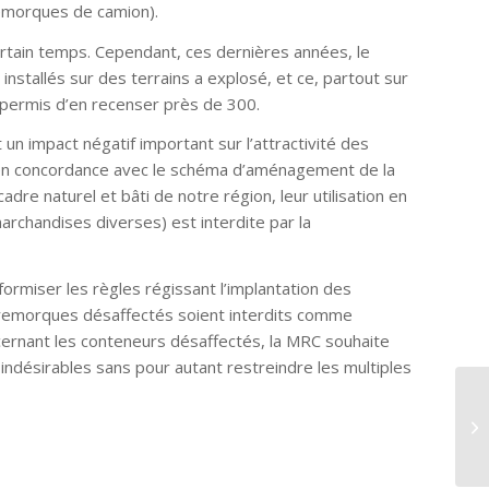
remorques de camion).
rtain temps. Cependant, ces dernières années, le
stallés sur des terrains a explosé, et ce, partout sur
 permis d’en recenser près de 300.
 un impact négatif important sur l’attractivité des
et en concordance avec le schéma d’aménagement de la
re naturel et bâti de notre région, leur utilisation en
archandises diverses) est interdite par la
ormiser les règles régissant l’implantation des
 remorques désaffectés soient interdits comme
ncernant les conteneurs désaffectés, la MRC souhaite
s indésirables sans pour autant restreindre les multiples
Co
– 