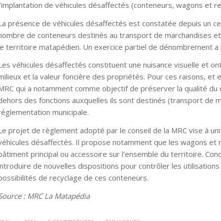
l’implantation de véhicules désaffectés (conteneurs, wagons et 
La présence de véhicules désaffectés est constatée depuis un ce
nombre de conteneurs destinés au transport de marchandises et in
le territoire matapédien. Un exercice partiel de dénombrement a
Les véhicules désaffectés constituent une nuisance visuelle et ont
milieux et la valeur foncière des propriétés. Pour ces raisons, 
MRC qui a notamment comme objectif de préserver la qualité du cad
dehors des fonctions auxquelles ils sont destinés (transport de m
réglementation municipale.
Le projet de règlement adopté par le conseil de la MRC vise à unif
véhicules désaffectés. Il propose notamment que les wagons et
bâtiment principal ou accessoire sur l’ensemble du territoire. Co
introduire de nouvelles dispositions pour contrôler les utilisation
possibilités de recyclage de ces conteneurs.
Source : MRC La Matapédia