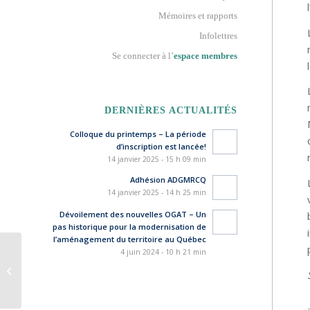
Mémoires et rapports
Infolettres
Se connecter à l’
espace membres
DERNIÈRES ACTUALITÉS
Colloque du printemps – La période
d’inscription est lancée!
14 janvier 2025 - 15 h 09 min
Adhésion ADGMRCQ
14 janvier 2025 - 14 h 25 min
Dévoilement des nouvelles OGAT – Un
pas historique pour la modernisation de
l’aménagement du territoire au Québec
4 juin 2024 - 10 h 21 min
Enquête sur la rémunération des cadres
des MRC – Édition 2024