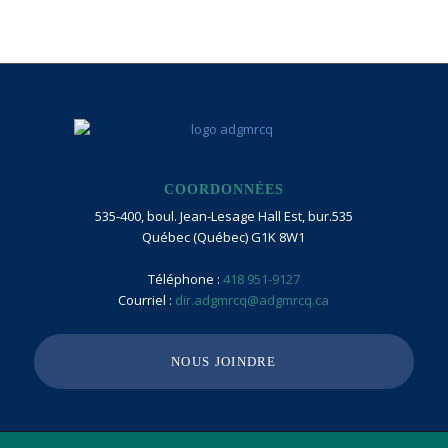
COORDONNÉES
535-400, boul. Jean-Lesage Hall Est, bur.535
Québec (Québec) G1K 8W1
Téléphone :
418 951-9127
Courriel :
dir.adgmrcq@adgmrcq.ca
NOUS JOINDRE