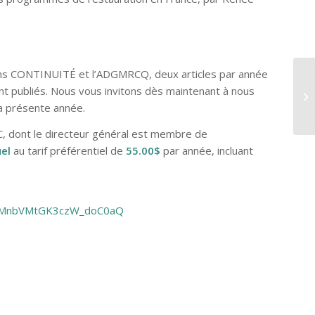
ions CONTINUITÉ et l’ADGMRCQ, deux articles par année
St
nt publiés. Nous vous invitons dès maintenant à nous
am
a présente année.
, dont le directeur général est membre de
el
au tarif préférentiel de
55.00$
par année, incluant
fJtMnbVMtGK3czW_doC0aQ