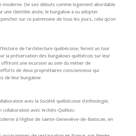
oine moderne. De ses débuts comme logement abordable
r une clientèle aisée, le bungalow a su adopter
 pencher sur ce patrimoine de tous les jours, celui qu’on
’histoire de l’architecture québécoise; feront un tour
our la préservation des bungalows québécois sur leur
offriront une incursion au sein du métier de
efforts de deux propriétaires consciencieux qui
es de leur bungalow.
collaboration avec la Société québécoise d’ethnologie;
n collaboration avec Archéo-Québec;
 moderne à l’église de Sainte-Geneviève-de-Batiscan, en
s programmes de restauration en France, par Renée