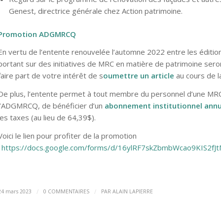
Genest, directrice générale chez Action patrimoine.
Promotion ADGMRCQ
En vertu de l’entente renouvelée l’automne 2022 entre les édit
portant sur des initiatives de MRC en matière de patrimoine sero
faire part de votre intérêt de s
oumettre un article
au cours de l
De plus, l’entente permet à tout membre du personnel d’une MRC
l’ADGMRCQ, de bénéficier d’un
abonnement institutionnel annu
les taxes (au lieu de 64,39$).
Voici le lien pour profiter de la promotion
:
https://docs.google.com/forms/d/16ylRF7skZbmbWcao9KIS2
/
/
24 mars 2023
0 COMMENTAIRES
PAR
ALAIN LAPIERRE