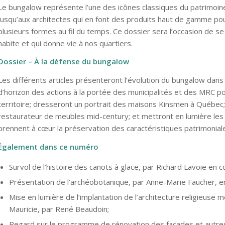
Le bungalow représente l’une des icônes classiques du patrim
jusqu’aux architectes qui en font des produits haut de gamme pou
plusieurs formes au fil du temps. Ce dossier sera l’occasion de se
habite et qui donne vie à nos quartiers.
Dossier – À la défense du bungalow
Les différents articles présenteront l’évolution du bungalow dans l
d’horizon des actions à la portée des municipalités et des MRC p
territoire; dresseront un portrait des maisons Kinsmen à Québec; 
restaurateur de meubles mid-century; et mettront en lumière les 
prennent à cœur la préservation des caractéristiques patrimonial
Également dans ce numéro
Survol de l’histoire des canots à glace, par Richard Lavoie en 
Présentation de l’archéobotanique, par Anne-Marie Faucher, e
Mise en lumière de l’implantation de l’architecture religieuse
Mauricie, par René Beaudoin;
Regard sur le programme de rénovation des façades et autre