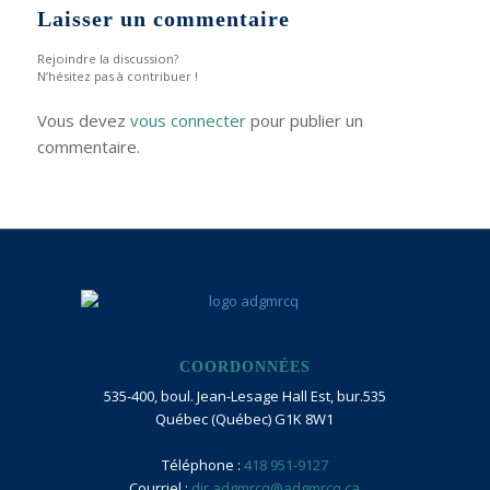
Laisser un commentaire
Rejoindre la discussion?
N’hésitez pas à contribuer !
Vous devez
vous connecter
pour publier un
commentaire.
COORDONNÉES
535-400, boul. Jean-Lesage Hall Est, bur.535
Québec (Québec) G1K 8W1
Téléphone :
418 951-9127
Courriel :
dir.adgmrcq@adgmrcq.ca