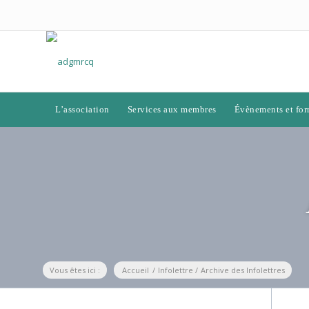
L’association
Services aux membres
Évènements et for
Vous êtes ici :
Accueil
/
Infolettre
/
Archive des Infolettres