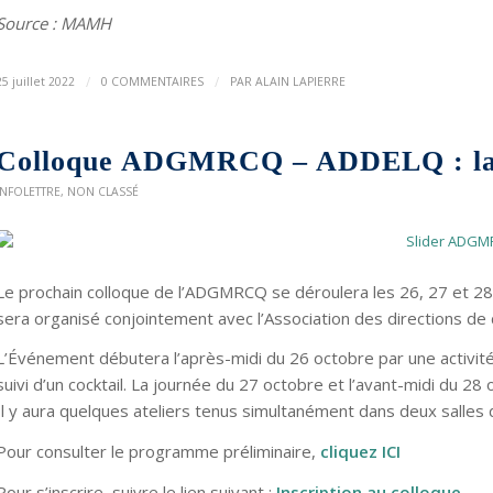
Source : MAMH
/
/
25 juillet 2022
0 COMMENTAIRES
PAR
ALAIN LAPIERRE
Colloque ADGMRCQ – ADDELQ : la pé
INFOLETTRE
,
NON CLASSÉ
Le prochain colloque de l’ADGMRCQ se déroulera les 26, 27 et 28
sera organisé conjointement avec l’Association des directions
L’Événement débutera l’après-midi du 26 octobre par une activité 
suivi d’un cocktail. La journée du 27 octobre et l’avant-midi du 2
Il y aura quelques ateliers tenus simultanément dans deux salles 
Pour consulter le programme préliminaire,
cliquez ICI
Pour s’inscrire, suivre le lien suivant :
Inscription au colloque