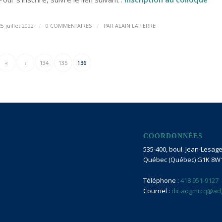
/
/
25 juillet 2022
0 COMMENTAIRES
PAR
ALAIN LAPIERRE
«
‹
134
135
136
COORDONNÉES
535-400, boul. Jean-Lesage 
Québec (Québec) G1K 8W
Téléphone :
418 951-9127
Courriel :
dir.adgmrcq@ad