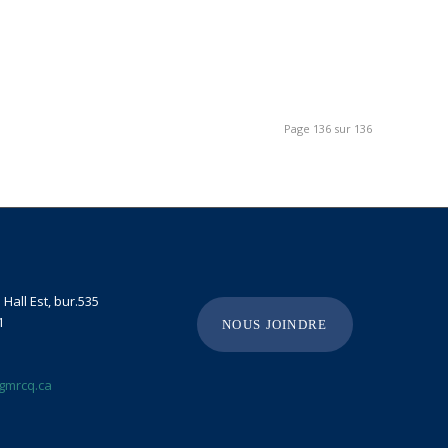
Page 136 sur 136
Hall Est, bur.535
1
NOUS JOINDRE
gmrcq.ca