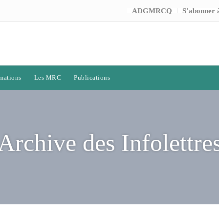
ADGMRCQ
S’abonner à
mations
Les MRC
Publications
Archive des Infolettre