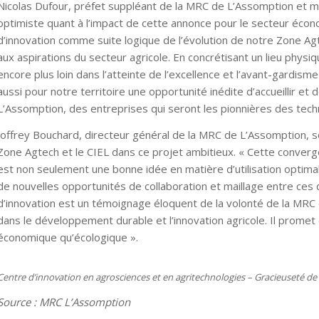
Nicolas Dufour, préfet suppléant de la MRC de L’Assomption et mai
optimiste quant à l’impact de cette annonce pour le secteur écono
d’innovation comme suite logique de l’évolution de notre Zone Ag
aux aspirations du secteur agricole. En concrétisant un lieu physi
encore plus loin dans l’atteinte de l’excellence et l’avant-gardis
aussi pour notre territoire une opportunité inédite d’accueillir et 
L’Assomption, des entreprises qui seront les pionnières des tech
Joffrey Bouchard, directeur général de la MRC de L’Assomption, so
Zone Agtech et le CIEL dans ce projet ambitieux. « Cette conver
est non seulement une bonne idée en matière d’utilisation optima
de nouvelles opportunités de collaboration et maillage entre ces
d’innovation est un témoignage éloquent de la volonté de la MR
dans le développement durable et l’innovation agricole. Il promet 
économique qu’écologique ».
Centre d’innovation en agrosciences et en agritechnologies – Gracieuseté de
Source : MRC L’Assomption