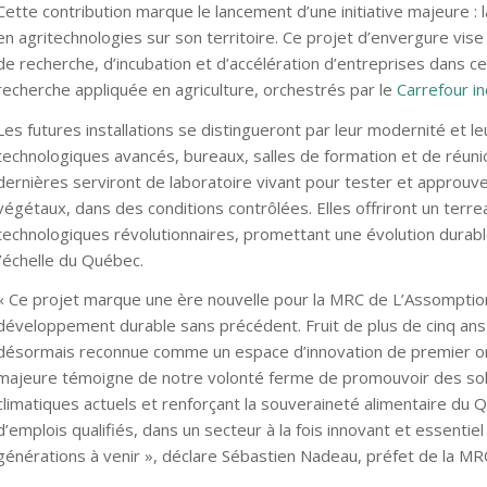
Cette contribution marque le lancement d’une initiative majeure : 
en agritechnologies sur son territoire. Ce projet d’envergure vise 
de recherche, d’incubation et d’accélération d’entreprises dans ce 
recherche appliquée en agriculture, orchestrés par le
Carrefour in
Les futures installations se distingueront par leur modernité et l
technologiques avancés, bureaux, salles de formation et de réuni
dernières serviront de laboratoire vivant pour tester et approuv
végétaux, dans des conditions contrôlées. Elles offriront un terre
technologiques révolutionnaires, promettant une évolution durable d
l’échelle du Québec.
« Ce projet marque une ère nouvelle pour la MRC de L’Assomptio
développement durable sans précédent. Fruit de plus de cinq ans 
désormais reconnue comme un espace d’innovation de premier ord
majeure témoigne de notre volonté ferme de promouvoir des solu
climatiques actuels et renforçant la souveraineté alimentaire du Q
d’emplois qualifiés, dans un secteur à la fois innovant et essenti
générations à venir », déclare Sébastien Nadeau, préfet de la MR