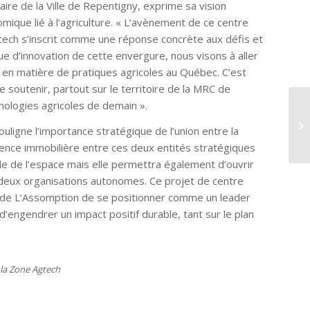
re de la Ville de Repentigny, exprime sa vision
mique lié à l’agriculture. « L’avènement de ce centre
tech s’inscrit comme une réponse concrète aux défis et
que d’innovation de cette envergure, nous visons à aller
me en matière de pratiques agricoles au Québec. C’est
de soutenir, partout sur le territoire de la MRC de
nologies agricoles de demain ».
No
pr
uligne l’importance stratégique de l’union entre la
dy
gence immobilière entre ces deux entités stratégiques
le de l’espace mais elle permettra également d’ouvrir
 deux organisations autonomes. Ce projet de centre
C de L’Assomption de se positionner comme un leader
d’engendrer un impact positif durable, tant sur le plan
 la Zone Agtech