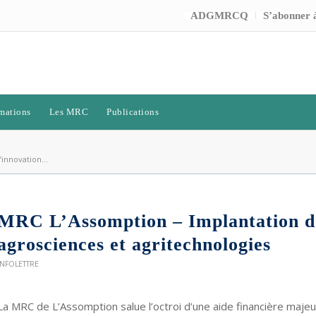
ADGMRCQ
S’abonner à
mations
Les MRC
Publications
innovation...
MRC L’Assomption – Implantation d’
agrosciences et agritechnologies
INFOLETTRE
La MRC de L’Assomption salue l’octroi d’une aide financière ma