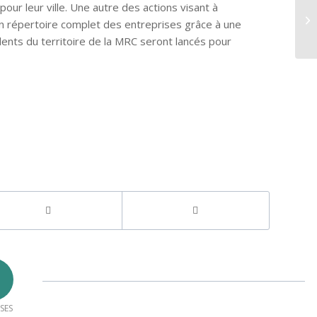
ur leur ville. Une autre des actions visant à
Ta
un répertoire complet des entreprises grâce à une
fo
dents du territoire de la MRC seront lancés pour
SES