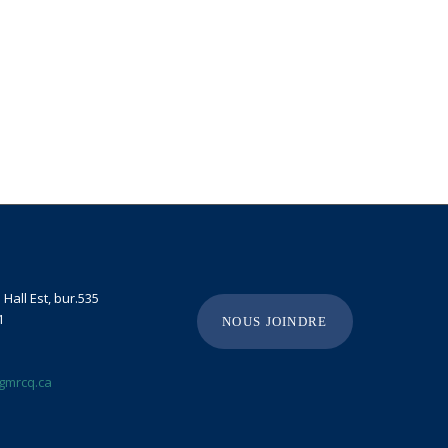
Hall Est, bur.535
1
NOUS JOINDRE
gmrcq.ca