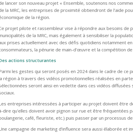
de lancer son nouveau projet « Ensemble, soutenons nos commerc
de la MRC, les entreprises de proximité obtiendront de l’aide pour
économique de la région.
Ce projet pilote et rassembleur vise à répondre aux besoins de p
municipalités de la MRC, mais également à sensibiliser la population
aux prises actuellement avec des défis quotidiens notamment en rai
consommateurs, la pénurie de main-d’œuvre et la compétition de pl
Des actions structurantes
Parmi les gestes qui seront posés en 2024 dans le cadre de ce 
la région à travers des vidéos promotionnelles réalisées en parte
sélectionnées seront ainsi en vedette dans ces vidéos diffusées 
sociaux.
Les entreprises intéressées à participer au projet doivent êtr
à-dire qu’elles doivent avoir pignon sur rue et être fréquentées
boulangerie, café, fleuriste, etc.) puis passer par un processus de
Une campagne de marketing d’influence sera aussi élaborée et invi