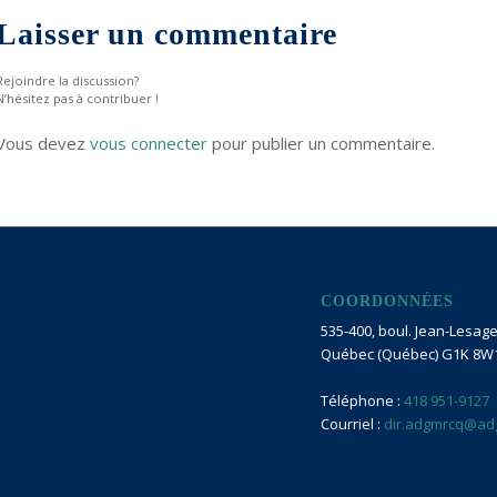
Laisser un commentaire
Rejoindre la discussion?
N’hésitez pas à contribuer !
Vous devez
vous connecter
pour publier un commentaire.
COORDONNÉES
535-400, boul. Jean-Lesage 
Québec (Québec) G1K 8W
Téléphone :
418 951-9127
Courriel :
dir.adgmrcq@ad