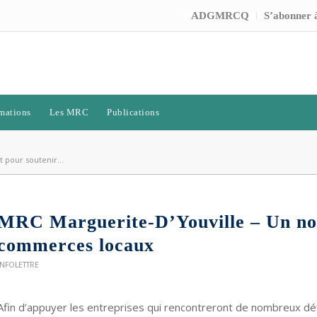
ADGMRCQ
S’abonner à
mations
Les MRC
Publications
 pour soutenir...
MRC Marguerite-D’Youville – Un nou
commerces locaux
INFOLETTRE
Afin d’appuyer les entreprises qui rencontreront de nombreux déf