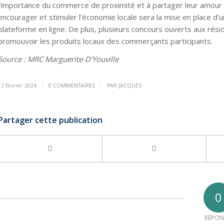
l’importance du commerce de proximité et à partager leur amour po
encourager et stimuler l’économie locale sera la mise en place d’
plateforme en ligne. De plus, plusieurs concours ouverts aux rési
promouvoir les produits locaux des commerçants participants.
Source : MRC Marguerite-D’Youville
/
/
12 février 2024
0 COMMENTAIRES
PAR
JACQUES
Partager cette publication
0
RÉPON