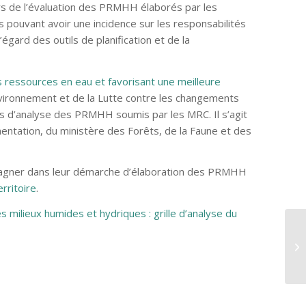
rs de l’évaluation des PRMHH élaborés par les
s pouvant avoir une incidence sur les responsabilités
ard des outils de planification et de la
es ressources en eau et favorisant une meilleure
Environnement et de la Lutte contre les changements
us d’analyse des PRMHH soumis par les MRC. Il s’agit
mentation, du ministère des Forêts, de la Faune et des
agner dans leur démarche d’élaboration des PRMHH
rritoire
.
 milieux humides et hydriques : grille d’analyse du
ME
en