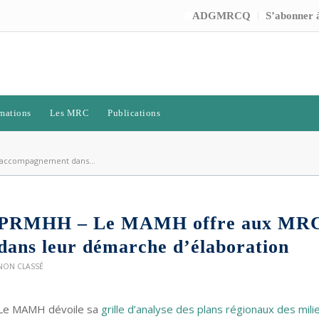
ADGMRCQ
S’abonner à
mations
Les MRC
Publications
’accompagnement dans...
PRMHH – Le MAMH offre aux MRC 
dans leur démarche d’élaboration
NON CLASSÉ
Le MAMH dévoile sa
grille d’analyse des plans régionaux des mil