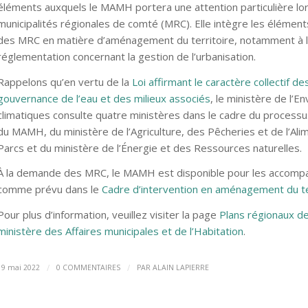
éléments auxquels le MAMH portera une attention particulière lo
municipalités régionales de comté (MRC). Elle intègre les élément
des MRC en matière d’aménagement du territoire, notamment à l’ég
réglementation concernant la gestion de l’urbanisation.
Rappelons qu’en vertu de la
Loi affirmant le caractère collectif d
gouvernance de l’eau et des milieux associés
, le ministère de l’
climatiques consulte quatre ministères dans le cadre du process
du MAMH, du ministère de l’Agriculture, des Pêcheries et de l’Ali
Parcs et du ministère de l’Énergie et des Ressources naturelles.
À la demande des MRC, le MAMH est disponible pour les accomp
comme prévu dans le
Cadre d’intervention en aménagement du te
Pour plus d’information, veuillez visiter la page
Plans régionaux des
ministère des Affaires municipales et de l’Habitation
.
/
/
19 mai 2022
0 COMMENTAIRES
PAR
ALAIN LAPIERRE