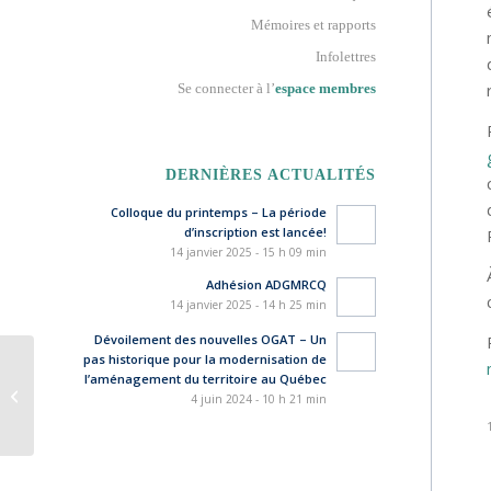
Mémoires et rapports
Infolettres
Se connecter à l’
espace membres
DERNIÈRES ACTUALITÉS
Colloque du printemps – La période
d’inscription est lancée!
14 janvier 2025 - 15 h 09 min
Adhésion ADGMRCQ
14 janvier 2025 - 14 h 25 min
Dévoilement des nouvelles OGAT – Un
pas historique pour la modernisation de
l’aménagement du territoire au Québec
Christine Meunier nommée directrice
4 juin 2024 - 10 h 21 min
générale de la MRC Abitibi