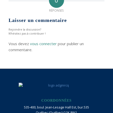
0
RÉPONSES
Laisser un commentaire
Rejoindre la discussion?
N’hésitez pas à contribuer !
Vous devez
vous connecter
pour publier un
commentaire.
COORDONNÉES
535-400, boul. Jean-Lesage Hall Est, bur.535
Québec (Québec) G1K 8W1