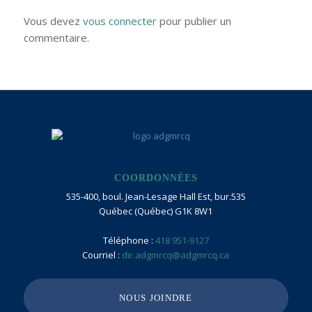
Vous devez
vous connecter
pour publier un
commentaire.
COORDONNÉES
535-400, boul. Jean-Lesage Hall Est, bur.535
Québec (Québec) G1K 8W1
Téléphone :
418 951-9127
Courriel :
dir.adgmrcq@adgmrcq.ca
NOUS JOINDRE